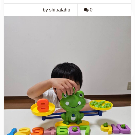
by shibatahp
0