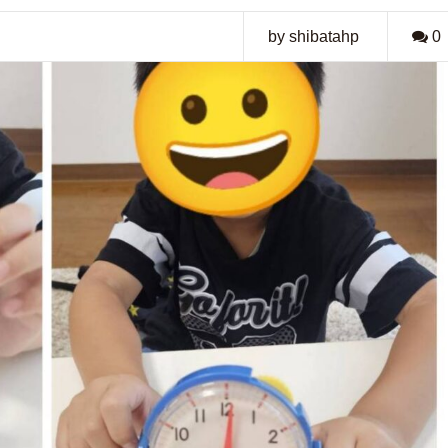
by shibatahp
0