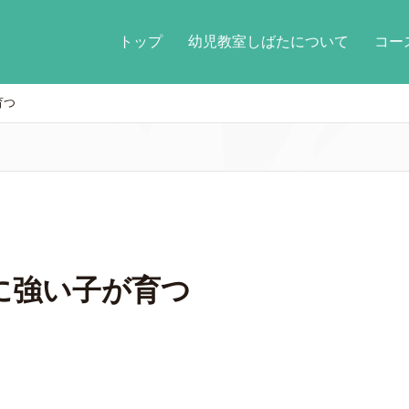
トップ
幼児教室しばたについて
コ
育つ
に強い子が育つ