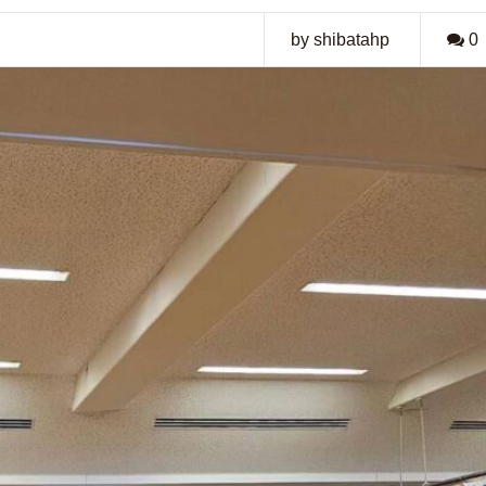
by shibatahp
0