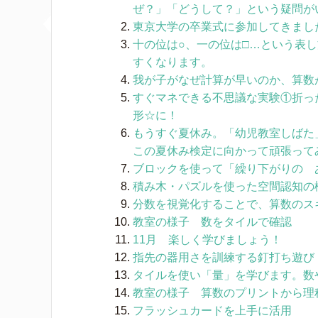
ぜ？」「どうして？」という疑問が
東京大学の卒業式に参加してきまし
十の位は○、一の位は□…という表
すくなります。
我が子がなぜ計算が早いのか、算数
すぐマネできる不思議な実験①折っ
形☆に！
もうすぐ夏休み。「幼児教室しばた
この夏休み検定に向かって頑張ってみ
ブロックを使って「繰り下がりの 
積み木・パズルを使った空間認知の
分数を視覚化することで、算数のス
教室の様子 数をタイルで確認
11月 楽しく学びましょう！
指先の器用さを訓練する釘打ち遊び
タイルを使い「量」を学びます。数
教室の様子 算数のプリントから理
フラッシュカードを上手に活用