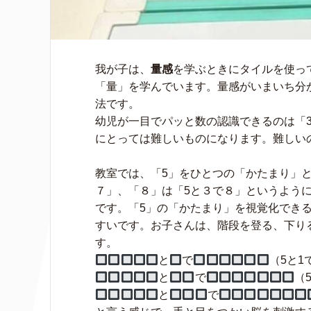
我が子は、
量感
を学ぶときにタイルを使っ
「量」を学んでいます。量感がいまいち分
法です。
幼児が一目でパッと数の認識できるのは「3
にとっては難しいものになります。難しい
教室では、「5」をひとつの「かたまり」と
７」、「８」は「5と３で８」というよう
です。「5」の「かたまり」を視覚化でき
すいです。お子さんは、階段を登る、下り
す。
と
で
（5と1
と
で
（
と
で