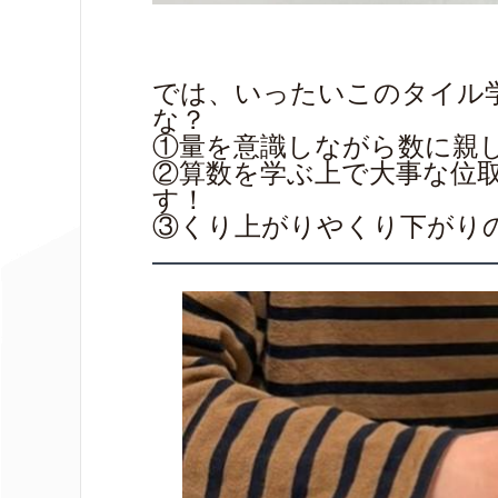
では、いったいこのタイル
な？
①量を意識しながら数に親
②算数を学ぶ上で大事な位
す
③くり上がりやくり下がり