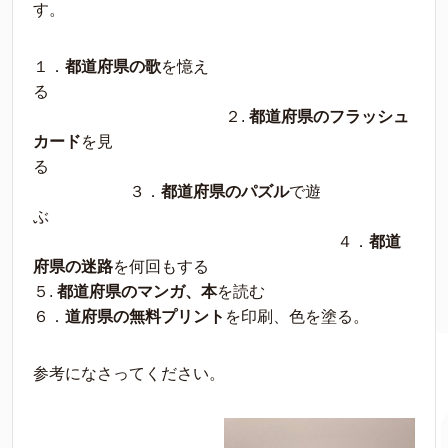
す。
１．
都道府県の歌
を憶え
る
２.
都道府県のフラッシュ
カード
を見
る
３．
都道府県のパズル
で遊
ぶ
４．
都道
府県の迷路
を何回もする
５.
都道府県のマンガ、本
を読む
６．
道府県の無料プリント
を印刷、色を塗る。
参考になさってください。