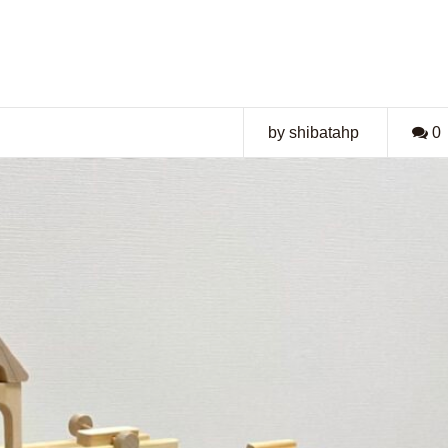
by shibatahp
0