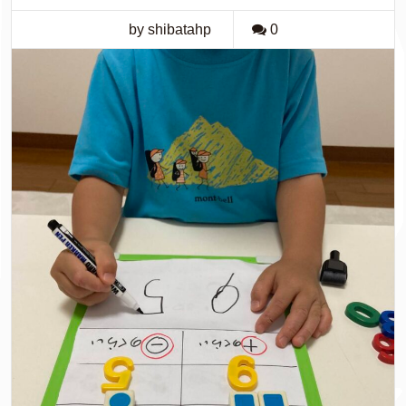
by shibatahp
0