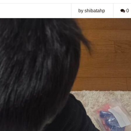
by shibatahp
0